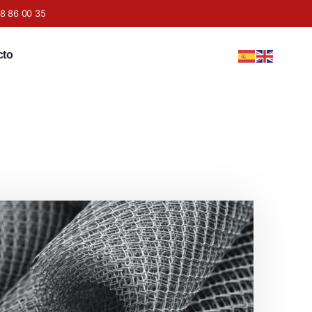
8 86 00 35
cto